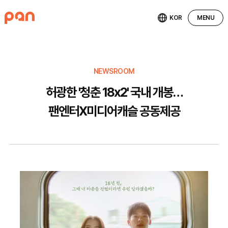
KOR
MENU
NEWSROOM
허광한 '청춘 18x2' 국내 개봉…
팬엔터X미디어캐슬 공동제공