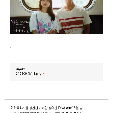
-
첨부파일
240409 청춘18.png
이전글
최시원·정인선·이태환·정유진 ‘DNA 러버’ 6월 방...