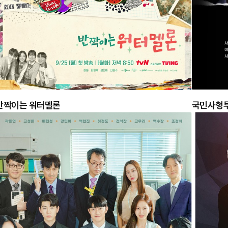
반짝이는 워터멜론
국민사형