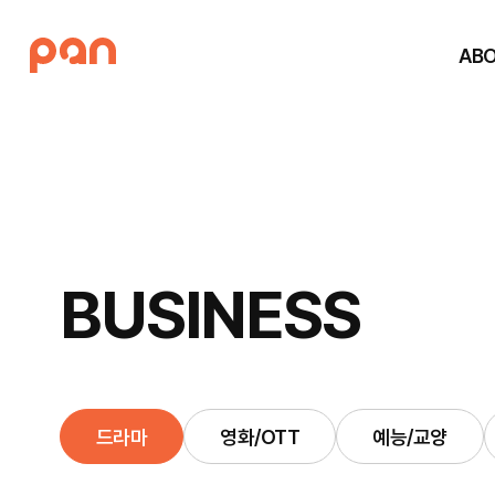
AB
B
U
S
I
N
E
S
S
드라마
영화/OTT
예능/교양