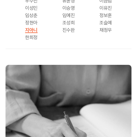
우수진
유윤경
이금림
이성민
이승영
이유진
임상춘
임예진
정보훈
정현아
조성희
조슬예
지아니
진수완
채정우
한희정