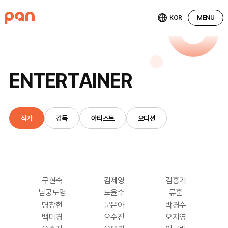
KOR
MENU
E
N
T
E
R
T
A
I
N
E
R
작가
감독
아티스트
오디션
구현숙
김제영
김홍기
남궁도영
노윤수
류훈
명창현
문은아
박경수
백미경
오수진
오지영