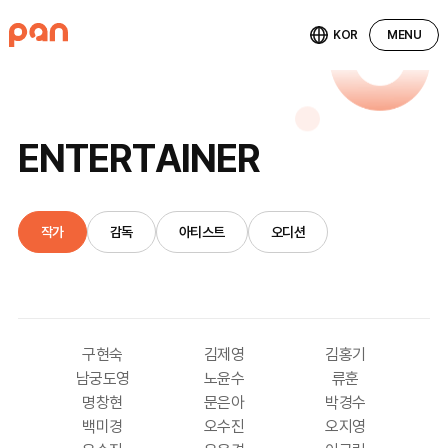
KOR
MENU
E
N
T
E
R
T
A
I
N
E
R
작가
감독
아티스트
오디션
구현숙
김제영
김홍기
남궁도영
노윤수
류훈
명창현
문은아
박경수
백미경
오수진
오지영