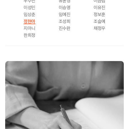
우수진
유윤경
이금림
이성민
이승영
이유진
임상춘
임예진
정보훈
정현아
조성희
조슬예
지아니
진수완
채정우
한희정