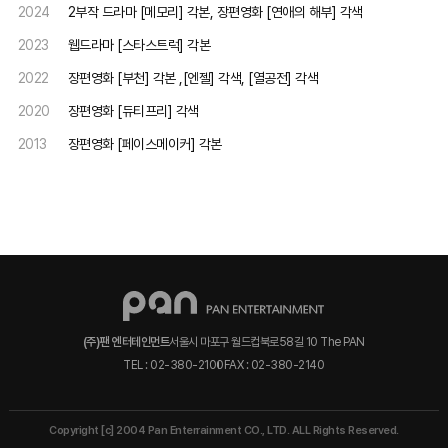
2024
2부작 드라마 [메모리] 각본, 장편영화 [연애의 해부] 각색
2023
웹드라마 [스타스트럭] 각본
2022
장편영화 [부천] 각본 ,[엔젤] 각색, [열공전] 각색
2020
장편영화 [듀티프리] 각색
2013
장편영화 [페이스메이커] 각본
(주)팬 엔터테인먼트
서울시 마포구 월드컵북로58길 10 The PAN
TEL : 02-380-2100
FAX : 02-380-2140
Copyright [c] 2004 Pan Enterrainment CO., LTD. ALL Rights Reserved.